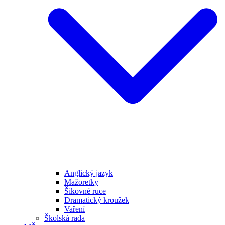
Anglický jazyk
Mažoretky
Šikovné ruce
Dramatický kroužek
Vaření
Školská rada