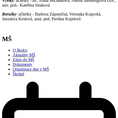
Včelky
: učitelky - Bc. Ivana Michálková, Nikola Šambergrová DiS.,
asis. ped.- Kateřina Straková
Berušky
: učitelky - Barbora Zápotočná, Veronika Kopecká,
Jaroslava Keslová, asist. ped. Pavlína Keprtová
MŠ
O školce
Aktuality MŠ
Zápis do MŠ
Dokumenty
Organizace dne v MŠ
Školné