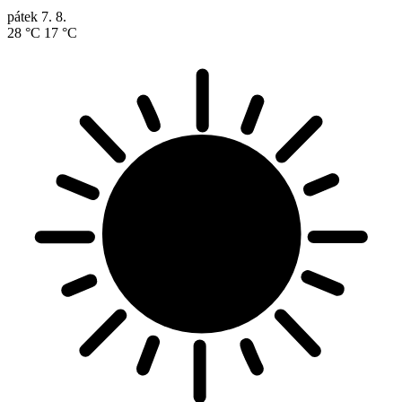
pátek
7. 8.
28 °C
17 °C