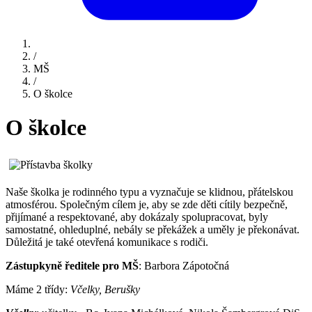
/
MŠ
/
O školce
O školce
Naše školka je rodinného typu a vyznačuje se klidnou, přátelskou
atmosférou. Společným cílem je, aby se zde děti cítily bezpečně,
přijímané a respektované, aby dokázaly spolupracovat, byly
samostatné, ohleduplné, nebály se překážek a uměly je překonávat.
Důležitá je také otevřená komunikace s rodiči.
Zástupkyně ředitele pro MŠ
: Barbora Zápotočná
Máme 2 třídy:
Včelky, Berušky