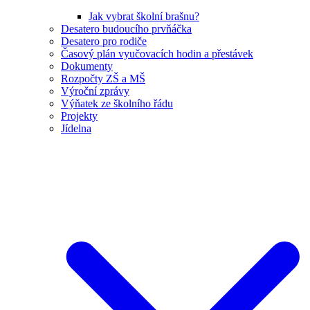
Jak vybrat školní brašnu?
Desatero budoucího prvňáčka
Desatero pro rodiče
Časový plán vyučovacích hodin a přestávek
Dokumenty
Rozpočty ZŠ a MŠ
Výroční zprávy
Výňatek ze školního řádu
Projekty
Jídelna