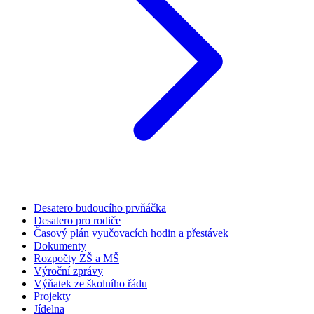
Desatero budoucího prvňáčka
Desatero pro rodiče
Časový plán vyučovacích hodin a přestávek
Dokumenty
Rozpočty ZŠ a MŠ
Výroční zprávy
Výňatek ze školního řádu
Projekty
Jídelna