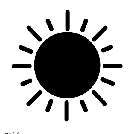
dnes
8. 8.