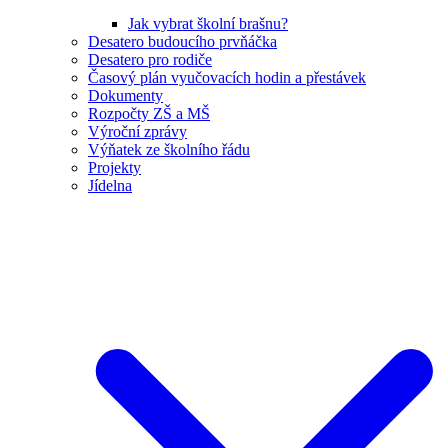
Jak vybrat školní brašnu?
Desatero budoucího prvňáčka
Desatero pro rodiče
Časový plán vyučovacích hodin a přestávek
Dokumenty
Rozpočty ZŠ a MŠ
Výroční zprávy
Výňatek ze školního řádu
Projekty
Jídelna