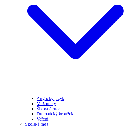
Anglický jazyk
Mažoretky
Šikovné ruce
Dramatický kroužek
Vaření
Školská rada