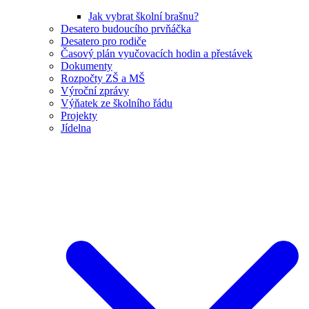
Jak vybrat školní brašnu?
Desatero budoucího prvňáčka
Desatero pro rodiče
Časový plán vyučovacích hodin a přestávek
Dokumenty
Rozpočty ZŠ a MŠ
Výroční zprávy
Výňatek ze školního řádu
Projekty
Jídelna