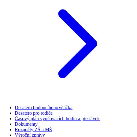
Desatero budoucího prvňáčka
Desatero pro rodiče
Časový plán vyučovacích hodin a přestávek
Dokumenty
Rozpočty ZŠ a MŠ
Výroční zprávy