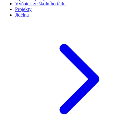
Výňatek ze školního řádu
Projekty
Jídelna