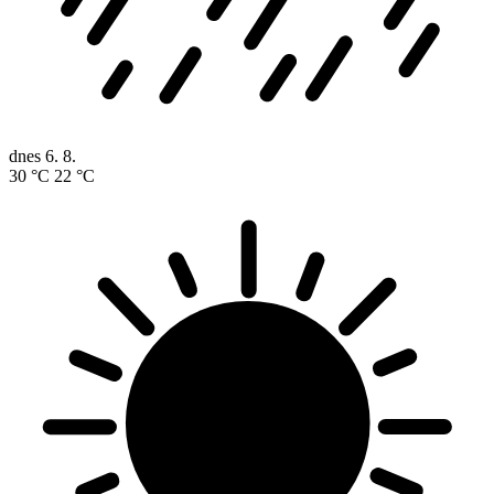
dnes
6. 8.
30 °C
22 °C