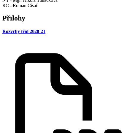
NT - Mgr. Nikola Tuháčková
RC - Roman Císař
Přílohy
Rozvrhy tříd 2020-21