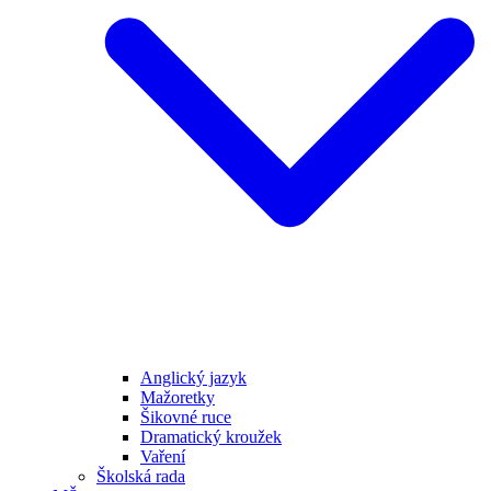
Anglický jazyk
Mažoretky
Šikovné ruce
Dramatický kroužek
Vaření
Školská rada