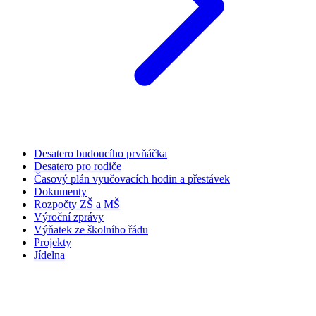
Desatero budoucího prvňáčka
Desatero pro rodiče
Časový plán vyučovacích hodin a přestávek
Dokumenty
Rozpočty ZŠ a MŠ
Výroční zprávy
Výňatek ze školního řádu
Projekty
Jídelna