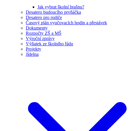
Jak vybrat školní brašnu?
Desatero budoucího prvňáčka
Desatero pro rodiče
Časový plán vyučovacích hodin a přestávek
Dokumenty
Rozpočty ZŠ a MŠ
Výroční zprávy
Výňatek ze školního řádu
Projekty
Jídelna