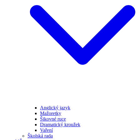
Anglický jazyk
Mažoretky
Šikovné ruce
Dramatický kroužek
Vaření
Školská rada