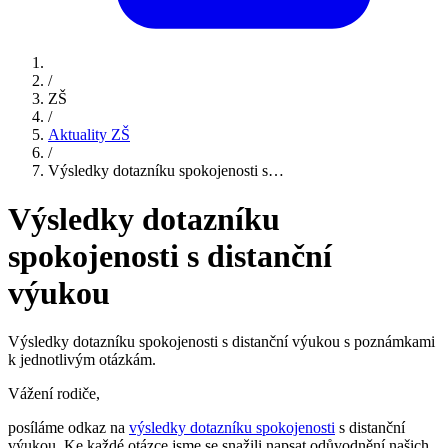
/
ZŠ
/
Aktuality ZŠ
/
Výsledky dotazníku spokojenosti s…
Výsledky dotazníku
spokojenosti s distanční
výukou
Výsledky dotazníku spokojenosti s distanční výukou s poznámkami
k jednotlivým otázkám.
Vážení rodiče,
posíláme odkaz na
výsledky dotazníku spokojenosti
s distanční
výukou. Ke každé otázce jsme se snažili napsat odůvodnění našich