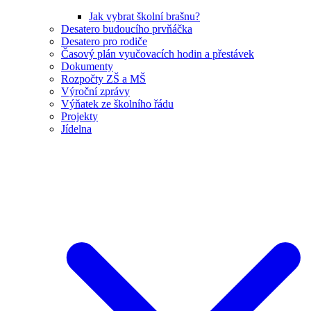
Jak vybrat školní brašnu?
Desatero budoucího prvňáčka
Desatero pro rodiče
Časový plán vyučovacích hodin a přestávek
Dokumenty
Rozpočty ZŠ a MŠ
Výroční zprávy
Výňatek ze školního řádu
Projekty
Jídelna