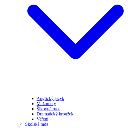
Anglický jazyk
Mažoretky
Šikovné ruce
Dramatický kroužek
Vaření
Školská rada