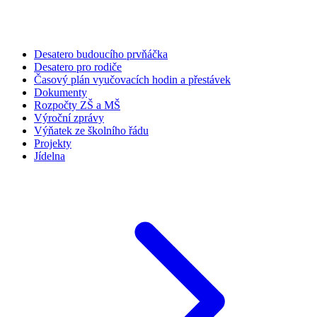
Desatero budoucího prvňáčka
Desatero pro rodiče
Časový plán vyučovacích hodin a přestávek
Dokumenty
Rozpočty ZŠ a MŠ
Výroční zprávy
Výňatek ze školního řádu
Projekty
Jídelna