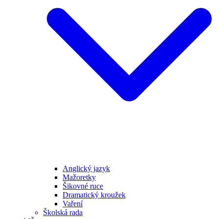
Anglický jazyk
Mažoretky
Šikovné ruce
Dramatický kroužek
Vaření
Školská rada