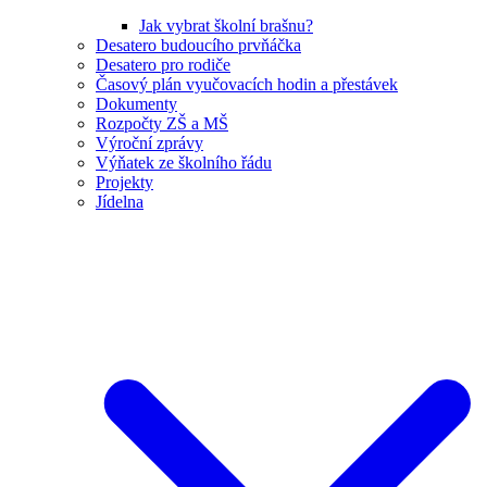
Jak vybrat školní brašnu?
Desatero budoucího prvňáčka
Desatero pro rodiče
Časový plán vyučovacích hodin a přestávek
Dokumenty
Rozpočty ZŠ a MŠ
Výroční zprávy
Výňatek ze školního řádu
Projekty
Jídelna