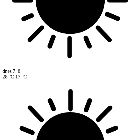
dnes
7. 8.
28 °C
17 °C